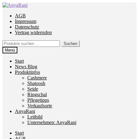
Zur
Zum
Navigation
Inhalt
AGB
springen
springen
Impressum
Datenschutz
Vertrag widerrufen
Suchen
Suchen
nach:
Menü
Start
News Blog
Produktinfos
Cashmere
Shatoosh
Seide
Ringschal
Pflegetipps
Verkaufsorte
AnyaRani
Leitbild
Unternehmen: AnyaRani
Start
AGB