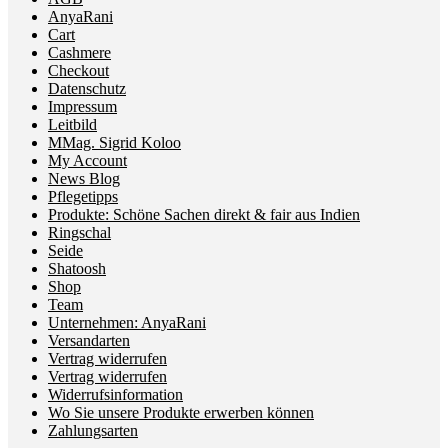
AnyaRani
Cart
Cashmere
Checkout
Datenschutz
Impressum
Leitbild
MMag. Sigrid Koloo
My Account
News Blog
Pflegetipps
Produkte: Schöne Sachen direkt & fair aus Indien
Ringschal
Seide
Shatoosh
Shop
Team
Unternehmen: AnyaRani
Versandarten
Vertrag widerrufen
Vertrag widerrufen
Widerrufsinformation
Wo Sie unsere Produkte erwerben können
Zahlungsarten