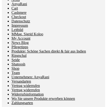
AnyaRani
Cart
Cashmere
Checkout
Datenschutz
Impressum
Leitbild
MMag. Sigrid Koloo
My Account
News Blog
Pflegetipps
Produkte: Schöne Sachen direkt & fair aus Indien
Ringschal
Seide
Shatoosh
Shop
Team
Unternehmen: AnyaRani
Versandarten
Vertrag widerrufen
Vertrag widerrufen
Widerrufsinformation
Wo Sie unsere Produkte erwerben können
Zahlungsarten