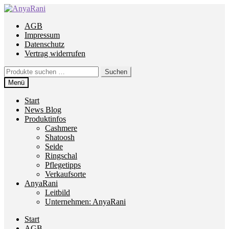
Zur
Zum
Navigation
Inhalt
AGB
springen
springen
Impressum
Datenschutz
Vertrag widerrufen
Suchen
Suchen
nach:
Menü
Start
News Blog
Produktinfos
Cashmere
Shatoosh
Seide
Ringschal
Pflegetipps
Verkaufsorte
AnyaRani
Leitbild
Unternehmen: AnyaRani
Start
AGB